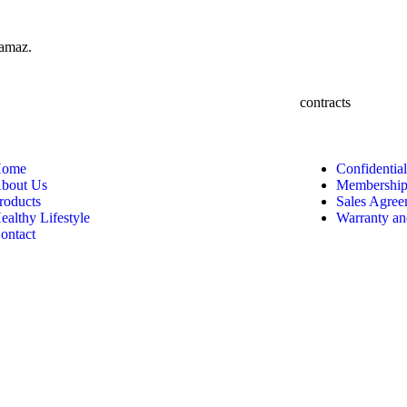
lamaz.
contracts
ome
Confidentia
bout Us
Membership
roducts
Sales Agree
ealthy Lifestyle
Warranty an
ontact