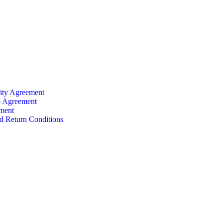
lity Agreement
 Agreement
ment
d Return Conditions