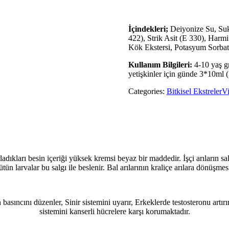
İçindekleri;
Deiyonize Su, Suk
422), Strik Asit (E 330), Har
Kök Ekstersi, Potasyum Sorbat
Kullanım Bilgileri:
4-10 yaş g
yetişkinler için günde 3*10ml (3
Categories:
Bitkisel Ekstreler
Vi
rladıkları besin içeriği yüksek kremsi beyaz bir maddedir. İşçi arıların s
tün larvalar bu salgı ile beslenir. Bal arılarının kraliçe arılara dönüşme
basıncını düzenler, Sinir sistemini uyarır, Erkeklerde testosteronu artır
sistemini kanserli hücrelere karşı korumaktadır.