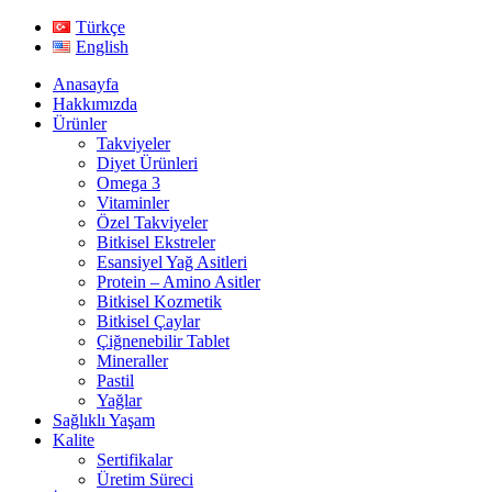
Türkçe
English
Anasayfa
Hakkımızda
Ürünler
Takviyeler
Diyet Ürünleri
Omega 3
Vitaminler
Özel Takviyeler
Bitkisel Ekstreler
Esansiyel Yağ Asitleri
Protein – Amino Asitler
Bitkisel Kozmetik
Bitkisel Çaylar
Çiğnenebilir Tablet
Mineraller
Pastil
Yağlar
Sağlıklı Yaşam
Kalite
Sertifikalar
Üretim Süreci