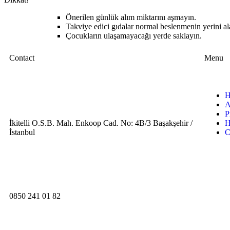
Önerilen günlük alım miktarını aşmayın.
Takviye edici gıdalar normal beslenmenin yerini a
Çocukların ulaşamayacağı yerde saklayın.
Contact
Menu
H
A
P
İkitelli O.S.B. Mah. Enkoop Cad. No: 4B/3 Başakşehir /
H
İstanbul
C
0850 241 01 82