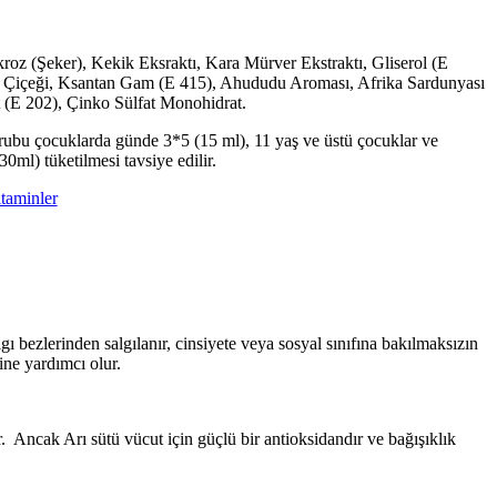
roz (Şeker), Kekik Eksraktı, Kara Mürver Ekstraktı, Gliserol (E
mi Çiçeği, Ksantan Gam (E 415), Ahududu Aroması, Afrika Sardunyası
 (E 202), Çinko Sülfat Monohidrat.
rubu çocuklarda günde 3*5 (15 ml), 11 yaş ve üstü çocuklar ve
0ml) tüketilmesi tavsiye edilir.
taminler
algı bezlerinden salgılanır, cinsiyete veya sosyal sınıfına bakılmaksızın
sine yardımcı olur.
ır. Ancak Arı sütü vücut için güçlü bir antioksidandır ve bağışıklık