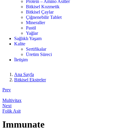
Protein – Amino Asitler
Bitkisel Kozmetik
Bitkisel Çaylar
Çiğnenebilir Tablet
Mineraller
Pastil
Yağlar
Sağlıklı Yaşam
Kalite
Sertifikalar
Üretim Süreci
İletişim
Ana Sayfa
Bitkisel Ekstreler
Prev
Multivitax
Next
Folik Asit
Immunate