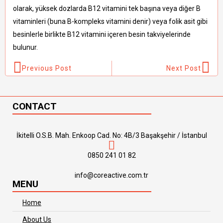
olarak, yüksek dozlarda B12 vitamini tek başına veya diğer B
vitaminleri (buna B-kompleks vitamini denir) veya folik asit gibi
besinlerle birlikte B12 vitamini içeren besin takviyelerinde
bulunur.
Previous Post
Next Post
CONTACT
İkitelli O.S.B. Mah. Enkoop Cad. No: 4B/3 Başakşehir / İstanbul
0850 241 01 82
info@coreactive.com.tr
MENU
Home
About Us